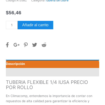
Código
A1358Z
Categoría
Tubería de cobre
$
56,46
TUBERIA
Añadir al carrito
FLEXIBLE
1/4
IUSA
PRECIO
POR
ROLLO
cantidad
Descripción
Valoraciones (0)
TUBERIA FLEXIBLE 1/4 IUSA PRECIO
POR ROLLO
En Climacomp, entendemos la importancia de contar con
repuestos de alta calidad para garantizar la eficiencia y