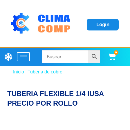
Login
0
Carri
Inicio
/
Tubería de cobre
/ TUBERIA FLEXIBLE 1/4
IUSA PRECIO POR ROLLO
TUBERIA FLEXIBLE 1/4 IUSA
PRECIO POR ROLLO