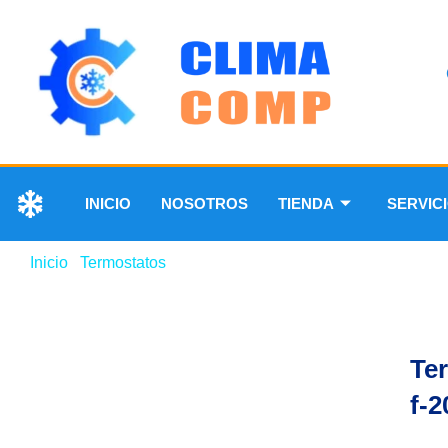
INICIO
NOSOTROS
TIENDA
SERVIC
Inicio
/
Termostatos
/ Termostato p/chiller -30 a 30 c f-200
Ter
f-