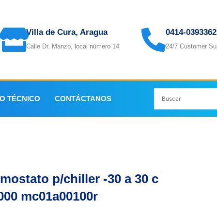
Villa de Cura, Aragua
0414-0393362
Calle Dr. Manzo, local número 14
24/7 Customer Su
IO TÉCNICO
CONTÁCTANOS
0 mc01a00100r
mostato p/chiller -30 a 30 c
2000 mc01a00100r