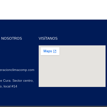
N NOSOTROS
VISÍTANOS
2
2
geracionclimacomp.com
de Cura. Sector centro,
o, local #14