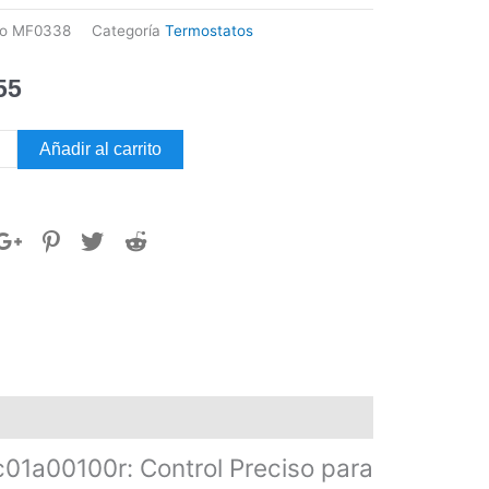
go
MF0338
Categoría
Termostatos
55
ostato
Añadir al carrito
ler
a00100r
dad
c01a00100r: Control Preciso para