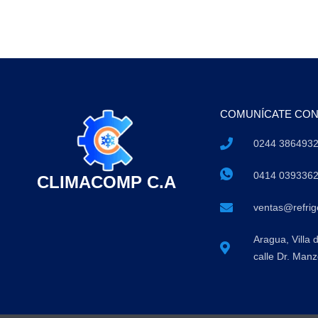
COMUNÍCATE CO
0244 386493
0414 039336
CLIMACOMP C.A
ventas@refri
Aragua, Villa 
calle Dr. Manz