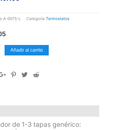
go
A-0075-L
Categoría
Termostatos
05
ostato
Añadir al carrito
6-
elador
rico
or de 1-3 tapas genérico:
dad