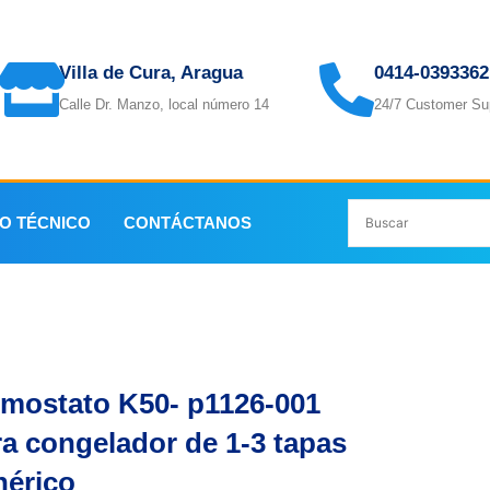
Villa de Cura, Aragua
0414-0393362
Calle Dr. Manzo, local número 14
24/7 Customer Su
IO TÉCNICO
CONTÁCTANOS
elador de 1-3 tapas genérico
rmostato K50- p1126-001
ra congelador de 1-3 tapas
nérico