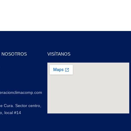
N NOSOTROS
VISÍTANOS
2
2
geracionclimacomp.com
de Cura. Sector centro,
o, local #14