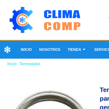
INICIO
NOSOTROS
TIENDA
SERVIC
Inicio
/
Termostatos
/ Termostato K50- p1126-001 para cong
Te
pa
ge