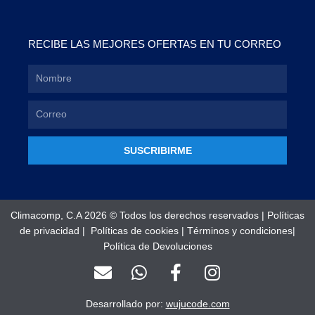
RECIBE LAS MEJORES OFERTAS EN TU CORREO
SUSCRIBIRME
Climacomp, C.A 2026 © Todos los derechos reservados |
Políticas
de privacidad
|
Políticas de cookies
|
Términos y condiciones
|
Política de Devoluciones
E
W
F
I
n
h
a
n
v
a
c
s
Desarrollado por:
wujucode.com