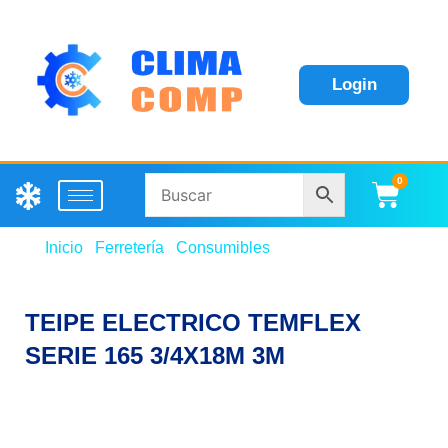
Login
0
Carri
Inicio
/
Ferretería
/
Consumibles
/ TEIPE ELECTRICO
TEMFLEX SERIE 165 3/4X18M 3M
TEIPE ELECTRICO TEMFLEX
SERIE 165 3/4X18M 3M