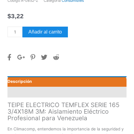
Código
A-0852-Z
Categoría
Consumibles
$
3,22
TEIPE
Añadir al carrito
ELECTRICO
TEMFLEX
SERIE
165
3/4X18M
3M
cantidad
Descripción
Valoraciones (0)
TEIPE ELECTRICO TEMFLEX SERIE 165
3/4X18M 3M: Aislamiento Eléctrico
Profesional para Venezuela
En Climacomp, entendemos la importancia de la seguridad y