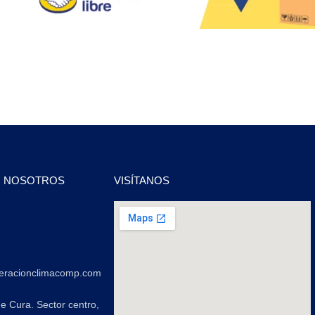
N NOSOTROS
VISÍTANOS
2
2
geracionclimacomp.com
de Cura. Sector centro,