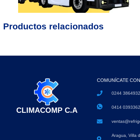
Productos relacionados
COMUNÍCATE CO
0244 386493
0414 039336
CLIMACOMP C.A
ventas@refri
Aragua, Villa 