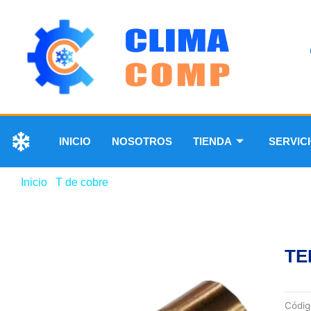
INICIO
NOSOTROS
TIENDA
SERVIC
Inicio
/
T de cobre
/ TEE DE COBRE DE 2-1/8″
TE
Códi