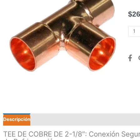
$
26
TEE
DE
COB
DE
2-
1/8"
canti
Descripción
Valoraciones (0)
TEE DE COBRE DE 2-1/8″: Conexión Segur