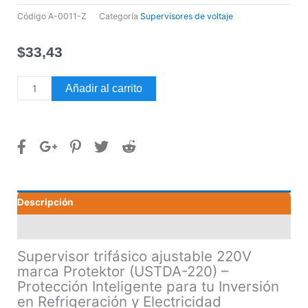
Código
A-0011-Z
Categoría
Supervisores de voltaje
$
33,43
Supervisor
Añadir al carrito
trifásico
ajustable
220V
marca
Protektor
(USTDA-
220)
Descripción
cantidad
Valoraciones (0)
Supervisor trifásico ajustable 220V
marca Protektor (USTDA-220) –
Protección Inteligente para tu Inversión
en Refrigeración y Electricidad