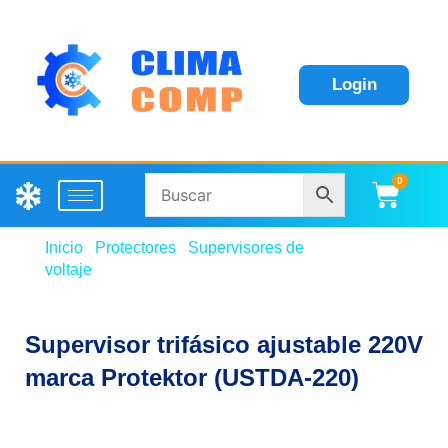
Login
0
Carri
Inicio
/
Protectores
/
Supervisores de
voltaje
/ Supervisor trifásico ajustable 220V marca
Protektor (USTDA-220)
Supervisor trifásico ajustable 220V
marca Protektor (USTDA-220)