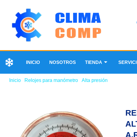
INICIO
NOSOTROS
TIENDA
SERVIC
Inicio
/
Relojes para manómetro
/
Alta presión
/ RELOJ PA
RE
AL
A.