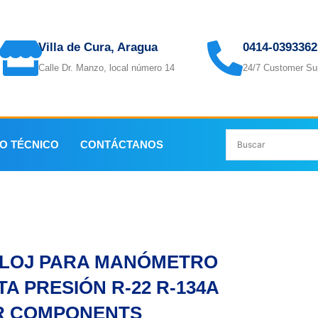
Villa de Cura, Aragua
0414-0393362
Calle Dr. Manzo, local número 14
24/7 Customer Su
IO TÉCNICO
CONTÁCTANOS
RA MANÓMETRO ALTA PRESIÓN R-22 R-134A A.R COMPO
LOJ PARA MANÓMETRO
TA PRESIÓN R-22 R-134A
R COMPONENTS