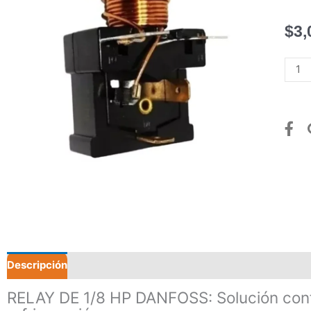
$
3,
RELA
DE
1/8
HP
DAN
canti
Descripción
Valoraciones (0)
RELAY DE 1/8 HP DANFOSS: Solución conf