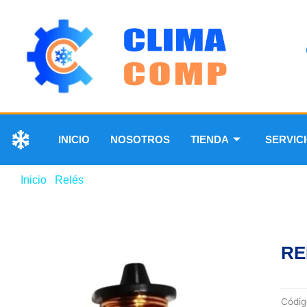
INICIO
NOSOTROS
TIENDA
SERVIC
Inicio
/
Relés
/ RELAY DE 1/8 HP DANFOSS
RE
Códi