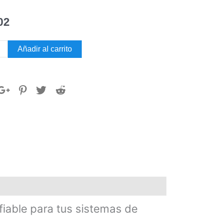
02
Y
Añadir al carrito
FOSS
dad
iable para tus sistemas de