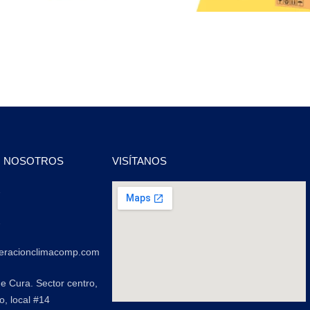
N NOSOTROS
VISÍTANOS
2
2
geracionclimacomp.com
de Cura. Sector centro,
o, local #14