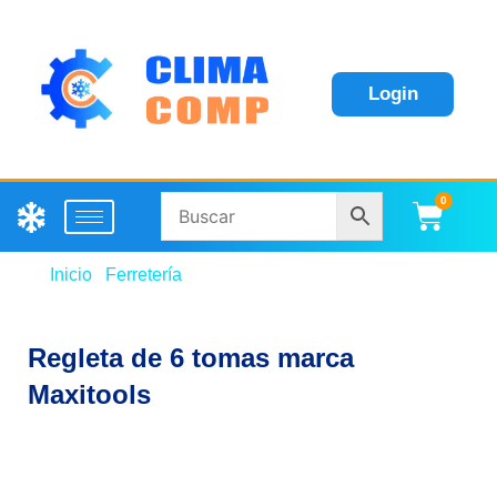
Login
0
Carri
Inicio
/
Ferretería
/ Regleta de 6 tomas marca
Maxitools
Regleta de 6 tomas marca
Maxitools