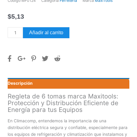
Código
MF0124
Categoría
Ferretería
Marca
MaxiTools
$
5,13
Regleta
Añadir al carrito
de
6
tomas
marca
Maxitools
cantidad
Descripción
Regleta de 6 tomas marca Maxitools:
Protección y Distribución Eficiente de
Energía para tus Equipos
En Climacomp, entendemos la importancia de una
distribución eléctrica segura y confiable, especialmente para
los equipos de refrigeración y climatización que instalamos y