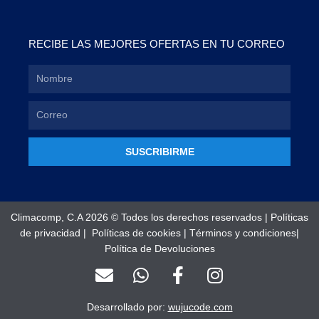
RECIBE LAS MEJORES OFERTAS EN TU CORREO
SUSCRIBIRME
Climacomp, C.A 2026 © Todos los derechos reservados |
Políticas
de privacidad
|
Políticas de cookies
|
Términos y condiciones
|
Política de Devoluciones
E
W
F
I
n
h
a
n
v
a
c
s
Desarrollado por:
wujucode.com
e
t
e
t