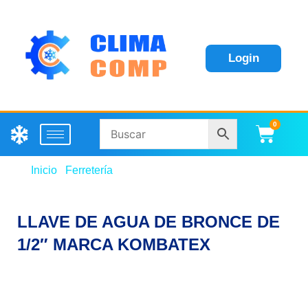
Login
0
Carri
Inicio
/
Ferretería
/ LLAVE DE AGUA DE BRONCE DE
1/2″ MARCA KOMBATEX
LLAVE DE AGUA DE BRONCE DE
1/2″ MARCA KOMBATEX