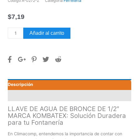
Código
A-0272-Z
Categoría
Ferretería
$
7,19
LLAVE
Añadir al carrito
DE
AGUA
DE
BRONCE
DE
1/2"
MARCA
Descripción
KOMBATEX
cantidad
Valoraciones (0)
LLAVE DE AGUA DE BRONCE DE 1/2″
MARCA KOMBATEX: Solución Duradera
para tu Fontanería
En Climacomp, entendemos la importancia de contar con