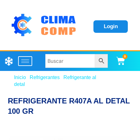
Login
0
Carri
Inicio
/
Refrigerantes
/
Refrigerante al
detal
/ REFRIGERANTE R407A AL DETAL 100 GR
REFRIGERANTE R407A AL DETAL
100 GR