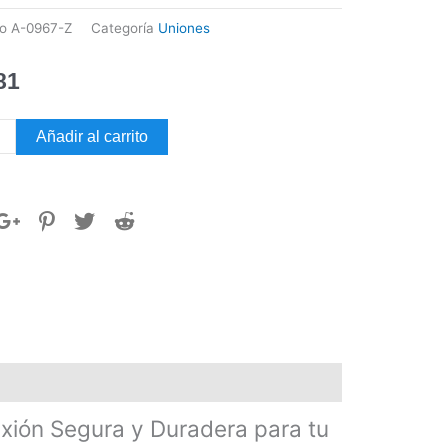
go
A-0967-Z
Categoría
Uniones
81
UCCIÓN
Añadir al carrito
RE
-
dad
ión Segura y Duradera para tu