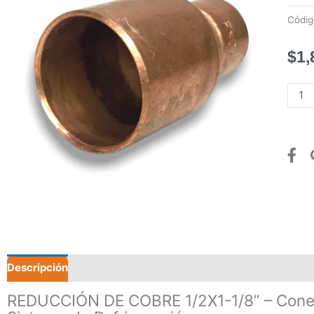
Códi
$
1,
RED
DE
COB
1/2X1
1/8”
canti
Descripción
Valoraciones (0)
REDUCCIÓN DE COBRE 1/2X1-1/8” – Conex