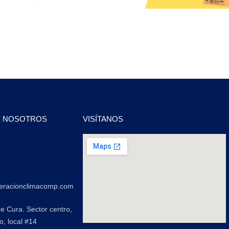
N NOSOTROS
VISÍTANOS
2
2
geracionclimacomp.com
de Cura. Sector centro,
o, local #14