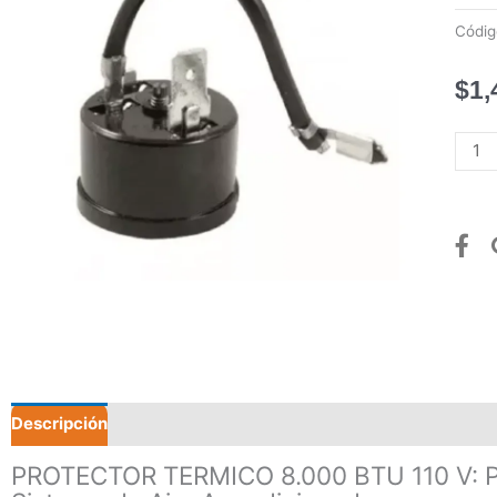
Códi
$
1,
PRO
TERM
8.00
BTU
110
V
canti
Descripción
Valoraciones (0)
PROTECTOR TERMICO 8.000 BTU 110 V: Pro