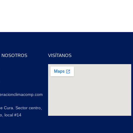
N NOSOTROS
VISÍTANOS
2
2
geracionclimacomp.com
de Cura. Sector centro,
o, local #14