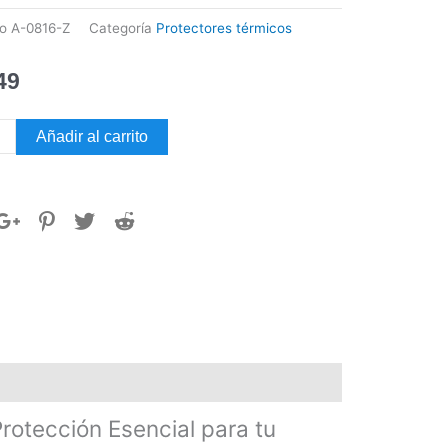
go
A-0816-Z
Categoría
Protectores térmicos
49
TECTOR
Añadir al carrito
ICO
0
dad
tección Esencial para tu