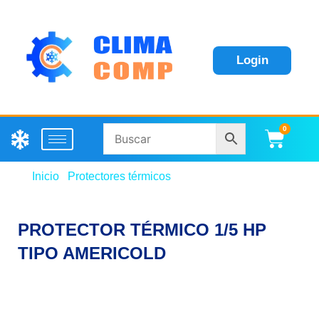
Login
0
Carri
Inicio
/
Protectores térmicos
/ PROTECTOR TÉRMICO
1/5 HP TIPO AMERICOLD
PROTECTOR TÉRMICO 1/5 HP
TIPO AMERICOLD