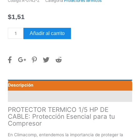
Código
A-0742-Z
Categoría
Protectores térmicos
$
1,51
PROTECTOR
Añadir al carrito
TERMICO
1/5
HP
DE
CABLE
cantidad
Descripción
Valoraciones (0)
PROTECTOR TERMICO 1/5 HP DE
CABLE: Protección Esencial para tu
Compresor
En Climacomp, entendemos la importancia de proteger la