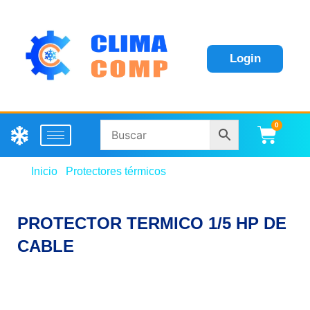
Login
0
Carri
Inicio
/
Protectores térmicos
/ PROTECTOR TERMICO
1/5 HP DE CABLE
PROTECTOR TERMICO 1/5 HP DE
CABLE