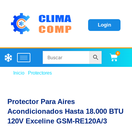
Login
0
Carri
Inicio
/
Protectores
/ Protector Para Aires
Acondicionados Hasta 18.000 BTU 120V Exceline
GSM-RE120A/3
Protector Para Aires
Acondicionados Hasta 18.000 BTU
120V Exceline GSM-RE120A/3