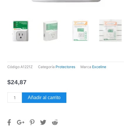
Código
A1221Z
Categoría
Protectores
Marca
Exceline
$
24,87
Protector
Añadir al carrito
Para
Aires
Acondicionados
Hasta
18.000