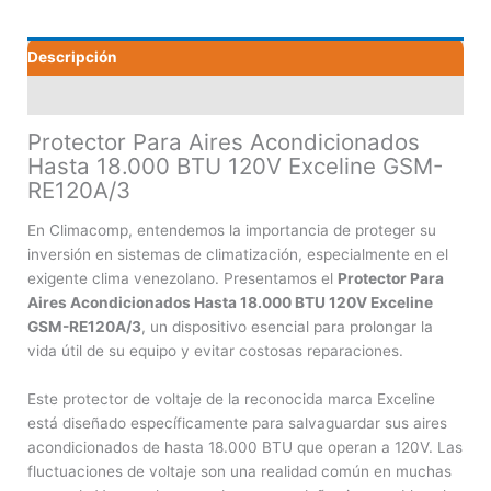
BTU
120V
Descripción
Exceline
GSM-
Valoraciones (0)
RE120A/3
cantidad
Protector Para Aires Acondicionados
Hasta 18.000 BTU 120V Exceline GSM-
RE120A/3
En Climacomp, entendemos la importancia de proteger su
inversión en sistemas de climatización, especialmente en el
exigente clima venezolano. Presentamos el
Protector Para
Aires Acondicionados Hasta 18.000 BTU 120V Exceline
GSM-RE120A/3
, un dispositivo esencial para prolongar la
vida útil de su equipo y evitar costosas reparaciones.
Este protector de voltaje de la reconocida marca Exceline
está diseñado específicamente para salvaguardar sus aires
acondicionados de hasta 18.000 BTU que operan a 120V. Las
fluctuaciones de voltaje son una realidad común en muchas