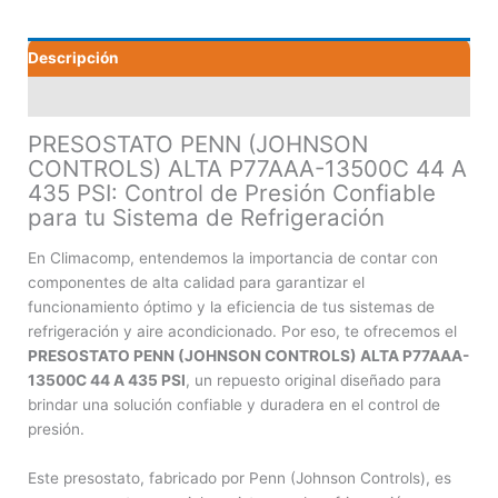
13500C
44
Descripción
A
435
Valoraciones (0)
PSI
cantidad
PRESOSTATO PENN (JOHNSON
CONTROLS) ALTA P77AAA-13500C 44 A
435 PSI: Control de Presión Confiable
para tu Sistema de Refrigeración
En Climacomp, entendemos la importancia de contar con
componentes de alta calidad para garantizar el
funcionamiento óptimo y la eficiencia de tus sistemas de
refrigeración y aire acondicionado. Por eso, te ofrecemos el
PRESOSTATO PENN (JOHNSON CONTROLS) ALTA P77AAA-
13500C 44 A 435 PSI
, un repuesto original diseñado para
brindar una solución confiable y duradera en el control de
presión.
Este presostato, fabricado por Penn (Johnson Controls), es