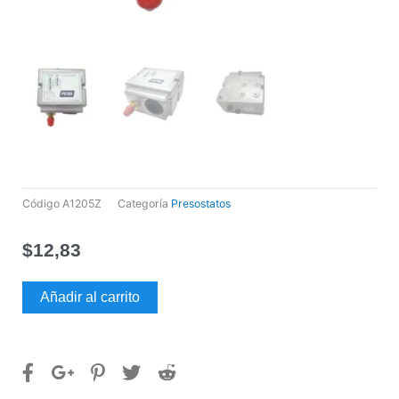
Código
A1205Z
Categoría
Presostatos
$
12,83
PRESOSTATO
Añadir al carrito
PENN
(JOHNSON
CONTROLS)
ALTA
P77AAA-