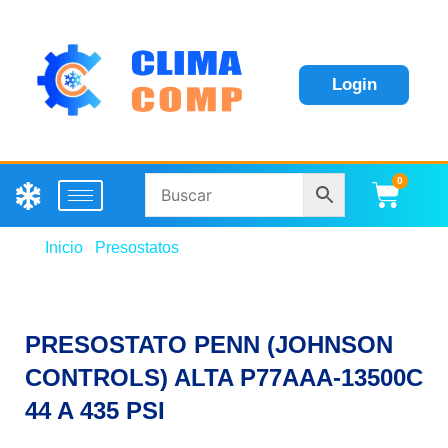
Login
0
Carri
Inicio
/
Presostatos
/ PRESOSTATO PENN
(JOHNSON CONTROLS) ALTA P77AAA-13500C 44 A
435 PSI
PRESOSTATO PENN (JOHNSON
CONTROLS) ALTA P77AAA-13500C
44 A 435 PSI