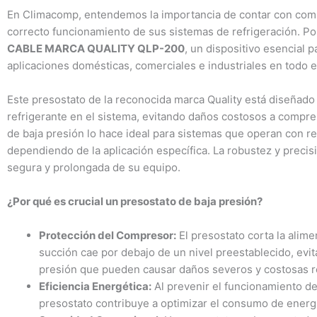
En Climacomp, entendemos la importancia de contar con compo
correcto funcionamiento de sus sistemas de refrigeración. P
CABLE MARCA QUALITY QLP-200
, un dispositivo esencial p
aplicaciones domésticas, comerciales e industriales en todo el
Este presostato de la reconocida marca Quality está diseñado 
refrigerante en el sistema, evitando daños costosos a compr
de baja presión lo hace ideal para sistemas que operan con r
dependiendo de la aplicación específica. La robustez y preci
segura y prolongada de su equipo.
¿Por qué es crucial un presostato de baja presión?
Protección del Compresor:
El presostato corta la alim
succión cae por debajo de un nivel preestablecido, evi
presión que pueden causar daños severos y costosas r
Eficiencia Energética:
Al prevenir el funcionamiento d
presostato contribuye a optimizar el consumo de energí