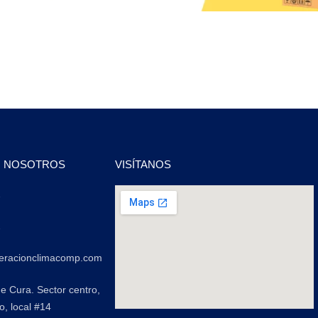
N NOSOTROS
VISÍTANOS
2
2
geracionclimacomp.com
de Cura. Sector centro,
o, local #14