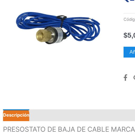
Códi
$
5,
PRE
Añ
DE
BAJA
DE
CABL
MAR
QUAL
QLP-
200
canti
Descripción
Valoraciones (0)
PRESOSTATO DE BAJA DE CABLE MARCA