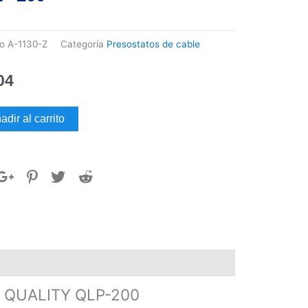
go
A-1130-Z
Categoría
Presostatos de cable
04
SOSTATO
adir al carrito
E
CA
ITY
dad
 QUALITY QLP-200