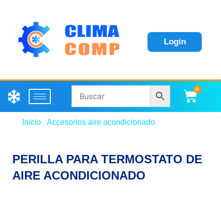
Login
0
Carri
Inicio
/
Accesorios aire acondicionado
/ PERILLA
PARA TERMOSTATO DE AIRE ACONDICIONADO
PERILLA PARA TERMOSTATO DE
AIRE ACONDICIONADO