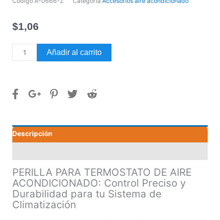
Código
A-0666-Z
Categoría
Accesorios aire acondicionado
$
1,06
PERILLA
Añadir al carrito
PARA
TERMOSTATO
DE
AIRE
ACONDICIONADO
cantidad
Descripción
Valoraciones (0)
PERILLA PARA TERMOSTATO DE AIRE
ACONDICIONADO: Control Preciso y
Durabilidad para tu Sistema de
Climatización