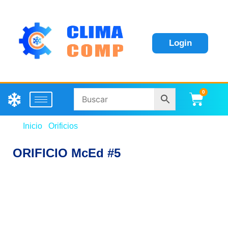
Login
0
Carri
Inicio
/
Orificios
/ ORIFICIO McEd #5
ORIFICIO McEd #5