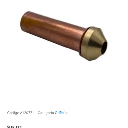
Código
A1207Z
Categoría
Orificios
$
9,01