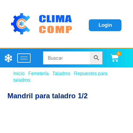
Login
0
Carri
Inicio
/
Ferretería
/
Taladros
/
Repuestos para
taladros
/ Mandril para taladro 1/2
Mandril para taladro 1/2