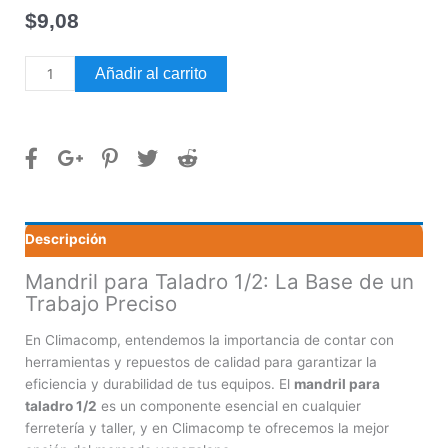
$
9,08
Mandril
Añadir al carrito
para
taladro
1/2
cantidad
Descripción
Mandril para Taladro 1/2: La Base de un
Trabajo Preciso
En Climacomp, entendemos la importancia de contar con
herramientas y repuestos de calidad para garantizar la
eficiencia y durabilidad de tus equipos. El
mandril para
taladro 1/2
es un componente esencial en cualquier
ferretería y taller, y en Climacomp te ofrecemos la mejor