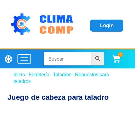
Login
0
Carri
Inicio
/
Ferretería
/
Taladros
/
Repuestos para
taladros
/ Juego de cabeza para taladro
Juego de cabeza para taladro