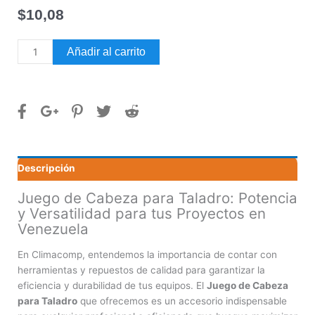
$
10,08
Juego
Añadir al carrito
de
cabeza
para
taladro
cantidad
Descripción
Juego de Cabeza para Taladro: Potencia
y Versatilidad para tus Proyectos en
Venezuela
En Climacomp, entendemos la importancia de contar con
herramientas y repuestos de calidad para garantizar la
eficiencia y durabilidad de tus equipos. El
Juego de Cabeza
para Taladro
que ofrecemos es un accesorio indispensable