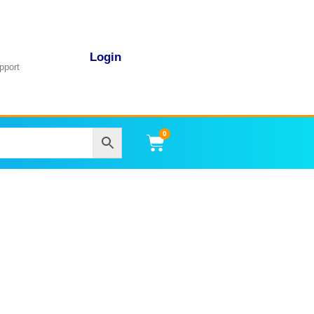
Login
pport
0
Carrito