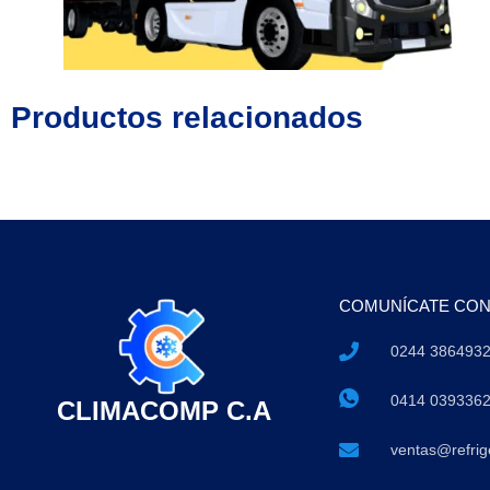
Productos relacionados
COMUNÍCATE CO
0244 386493
0414 039336
CLIMACOMP C.A
ventas@refri