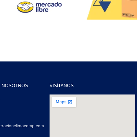
N NOSOTROS
VISÍTANOS
2
2
geracionclimacomp.com