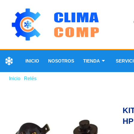
INICIO
NOSOTROS
TIENDA
SERVIC
Inicio
/
Relés
/ KIT DE RELAY Y TÉRMICO 1/3 HP COLD
KI
HP