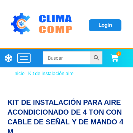
Login
0
Carri
Inicio
/
Kit de instalación aire
/ KIT DE INSTALACIÓN
PARA AIRE ACONDICIONADO DE 4 TON CON
CABLE DE SEÑAL Y DE MANDO 4 M
KIT DE INSTALACIÓN PARA AIRE
ACONDICIONADO DE 4 TON CON
CABLE DE SEÑAL Y DE MANDO 4
M