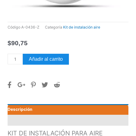
Código
A-0436-Z
Categoría
Kit de instalación aire
$
90,75
KIT
Añadir al carrito
DE
INSTALACIÓN
PARA
AIRE
ACONDICIONADO
DE
4
Descripción
TON
CON
Valoraciones (0)
CABLE
DE
KIT DE INSTALACIÓN PARA AIRE