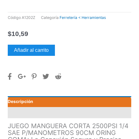
Código
A1202Z
Categoría
Ferretería < Herramientas
$
10,59
JUEGO
Añadir al carrito
MANGUERA
CORTA
2500PSI
1/4
SAE
P/MANOMETROS
90CM
Descripción
ORING
GOMA
Valoraciones (0)
cantidad
JUEGO MANGUERA CORTA 2500PSI 1/4
SAE P/MANOMETROS 90CM ORING