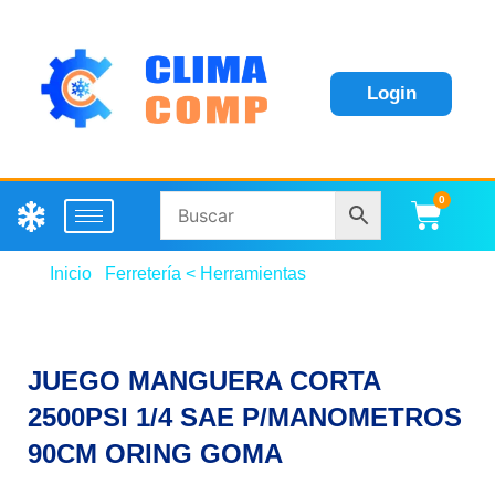
Login
0
Carri
Inicio
/
Ferretería < Herramientas
/ JUEGO
MANGUERA CORTA 2500PSI 1/4 SAE
P/MANOMETROS 90CM ORING GOMA
JUEGO MANGUERA CORTA
2500PSI 1/4 SAE P/MANOMETROS
90CM ORING GOMA