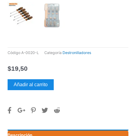
Código
A-0020-L
Categoría
Destronilladores
$
19,50
Juego
Añadir al carrito
de
destornilladores
6
piezas
marca
Wokin
cantidad
Descripción