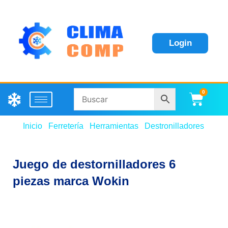
Login
0
Carri
Inicio
/
Ferretería
/
Herramientas
/
Destronilladores
/ Jue
de destornilladores 6 piezas marca Wokin
Juego de destornilladores 6
piezas marca Wokin