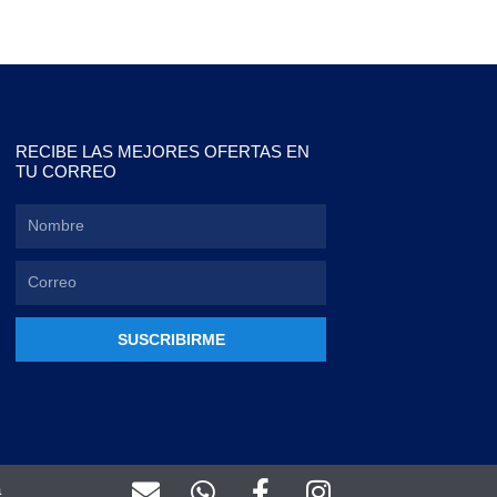
RECIBE LAS MEJORES OFERTAS EN
TU CORREO
SUSCRIBIRME
E
W
F
I
a