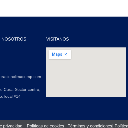
N NOSOTROS
VISÍTANOS
2
2
geracionclimacomp.com
de Cura. Sector centro,
o, local #14
de privacidad
|
Políticas de cookies
|
Términos y condiciones
|
Polític