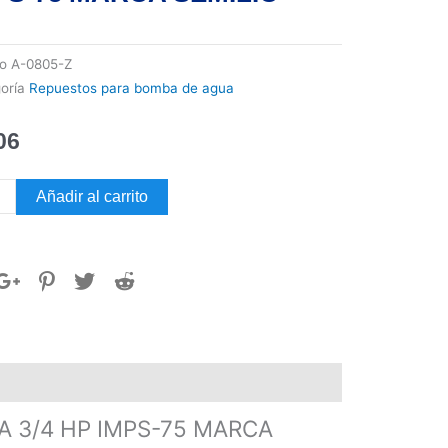
go
A-0805-Z
oría
Repuestos para bomba de agua
06
LER
Añadir al carrito
BA
ONEUMÁTICA
-
CA
LIC
 3/4 HP IMPS-75 MARCA
dad