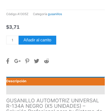
Código
A1305Z
Categoría
gusanillos
$
3,71
GUSANILLO
Añadir al carrito
AUTOMOTRIZ
UNIVERSAL
R-
134A
NEGRO
(X5
UNIDADES)
Descripción
cantidad
Valoraciones (0)
GUSANILLO AUTOMOTRIZ UNIVERSAL
R-134A NEGRO (X5 UNIDADES) –