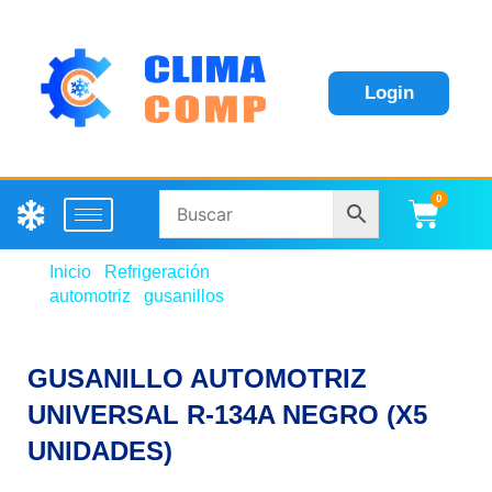
Login
0
Carri
Inicio
/
Refrigeración
automotriz
/
gusanillos
/ GUSANILLO AUTOMOTRIZ
UNIVERSAL R-134A NEGRO (X5 UNIDADES)
GUSANILLO AUTOMOTRIZ
UNIVERSAL R-134A NEGRO (X5
UNIDADES)