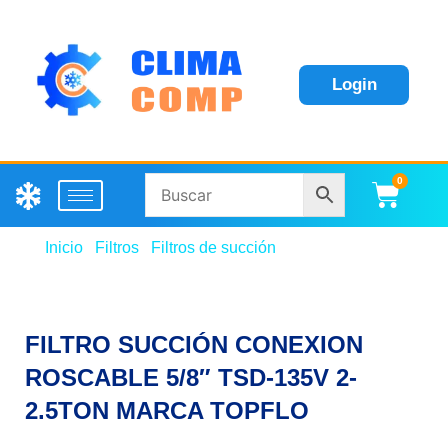
Login
0
Carri
Inicio
/
Filtros
/
Filtros de succión
/ FILTRO SUCCIÓN
CONEXION ROSCABLE 5/8″ TSD-135V 2-2.5TON
MARCA TOPFLO
FILTRO SUCCIÓN CONEXION
ROSCABLE 5/8″ TSD-135V 2-
2.5TON MARCA TOPFLO