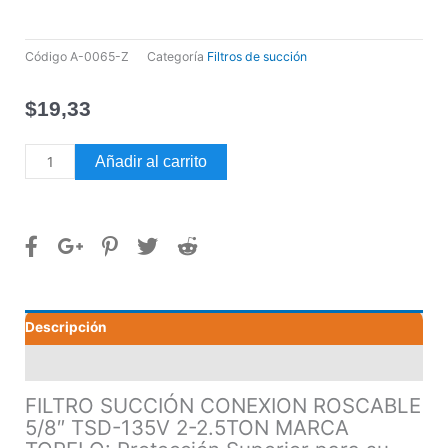
Código
A-0065-Z
Categoría
Filtros de succión
$
19,33
FILTRO
Añadir al carrito
SUCCIÓN
CONEXION
ROSCABLE
5/8"
TSD-
135V
2-
Descripción
2.5TON
MARCA
Valoraciones (0)
TOPFLO
cantidad
FILTRO SUCCIÓN CONEXION ROSCABLE
5/8″ TSD-135V 2-2.5TON MARCA