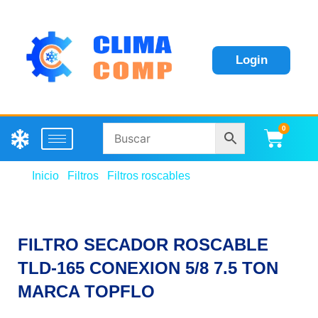
Login
0
Carri
Inicio
/
Filtros
/
Filtros roscables
/ FILTRO SECADOR
ROSCABLE TLD-165 CONEXION 5/8 7.5 TON
MARCA TOPFLO
FILTRO SECADOR ROSCABLE
TLD-165 CONEXION 5/8 7.5 TON
MARCA TOPFLO