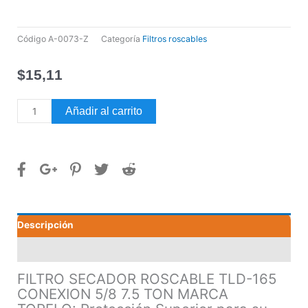
Código
A-0073-Z
Categoría
Filtros roscables
$
15,11
FILTRO
Añadir al carrito
SECADOR
ROSCABLE
TLD-
165
CONEXION
5/8
7.5
Descripción
TON
MARCA
Valoraciones (0)
TOPFLO
cantidad
FILTRO SECADOR ROSCABLE TLD-165
CONEXION 5/8 7.5 TON MARCA