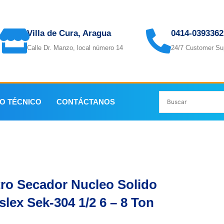
Villa de Cura, Aragua
0414-0393362
Calle Dr. Manzo, local número 14
24/7 Customer Su
IO TÉCNICO
CONTÁCTANOS
cleo Solido Maslex Sek-304 1/2 6 – 8 Ton
tro Secador Nucleo Solido
lex Sek-304 1/2 6 – 8 Ton