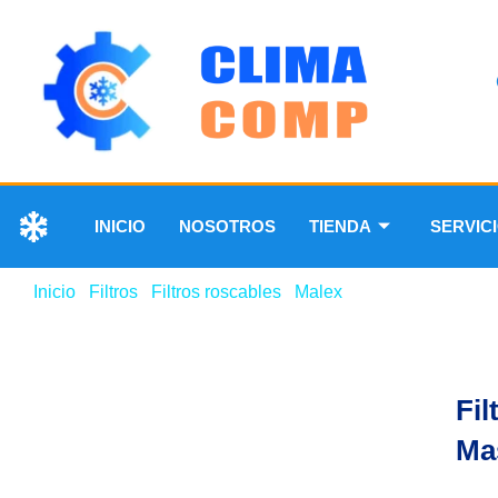
INICIO
NOSOTROS
TIENDA
SERVIC
Inicio
/
Filtros
/
Filtros roscables
/
Malex
/ Filtro Secador Nu
Fil
Mas