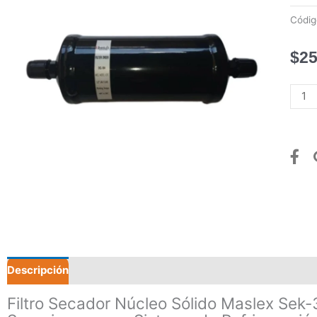
Códi
$
25
Filtro
Seca
Nucl
Solid
Masl
Sek-
304
1/2
6
-
8
Descripción
Ton
canti
Filtro Secador Núcleo Sólido Maslex Sek-3