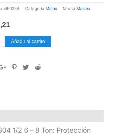
go
MF0254
Categoría
Malex
Marca
Maslex
,21
Añadir al carrito
dor
eo
o
ex
dad
04 1/2 6 – 8 Ton: Protección