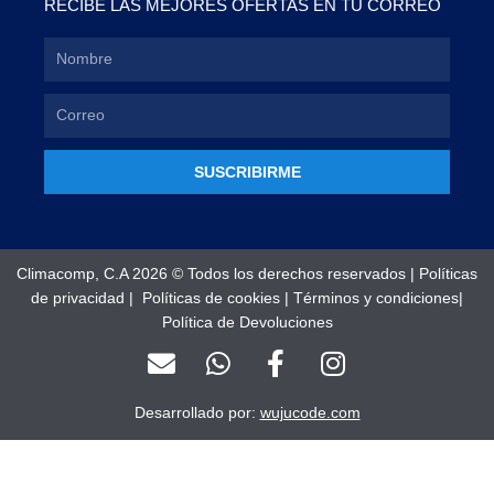
RECIBE LAS MEJORES OFERTAS EN TU CORREO
SUSCRIBIRME
Climacomp, C.A 2026 © Todos los derechos reservados |
Políticas
de privacidad
|
Políticas de cookies
|
Términos y condiciones
|
Política de Devoluciones
E
W
F
I
n
h
a
n
v
a
c
s
Desarrollado por:
wujucode.com
e
t
e
t
l
s
b
a
o
a
o
g
Optimized by Seraphinite Accelerator