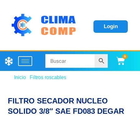
Login
0
Carri
Inicio
/
Filtros roscables
/ FILTRO SECADOR
NUCLEO SOLIDO 3/8″ SAE FD083 DEGAR
FILTRO SECADOR NUCLEO
SOLIDO 3/8″ SAE FD083 DEGAR