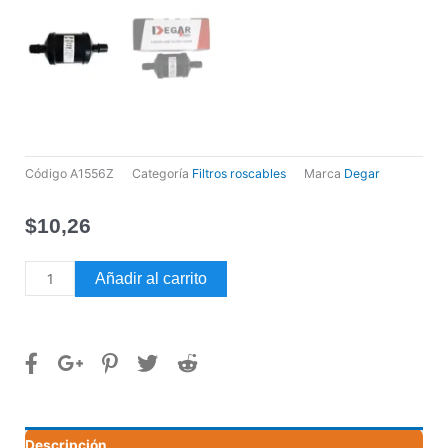
Código
A1556Z
Categoría
Filtros roscables
Marca
Degar
$
10,26
FILTRO
Añadir al carrito
SECADOR
NUCLEO
SOLIDO
3/8"
SAE
FD083
DEGAR
Descripción
cantidad