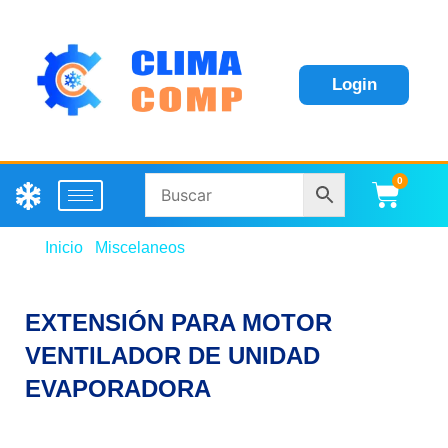
Login
0
Carri
Inicio
/
Miscelaneos
/ EXTENSIÓN PARA MOTOR
VENTILADOR DE UNIDAD EVAPORADORA
EXTENSIÓN PARA MOTOR
VENTILADOR DE UNIDAD
EVAPORADORA