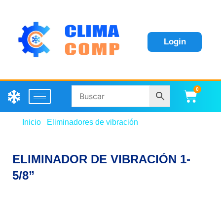
Login
0
Carri
Inicio
/
Eliminadores de vibración
/ ELIMINADOR DE
VIBRACIÓN 1-5/8”
ELIMINADOR DE VIBRACIÓN 1-
5/8”