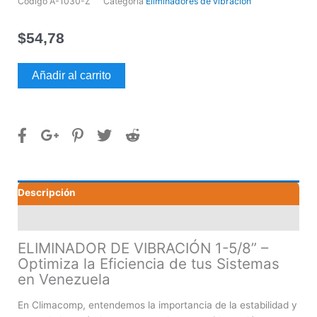
Código
A-1030-Z
Categoría
Eliminadores de vibración
$
54,78
ELIMINADOR
Añadir al carrito
DE
VIBRACIÓN
1-
5/8”
cantidad
Descripción
Valoraciones (0)
ELIMINADOR DE VIBRACIÓN 1-5/8” –
Optimiza la Eficiencia de tus Sistemas
en Venezuela
En Climacomp, entendemos la importancia de la estabilidad y