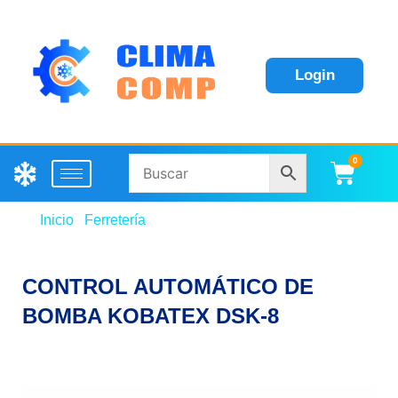
Login
0
Carri
Inicio
/
Ferretería
/ CONTROL AUTOMÁTICO DE
BOMBA KOBATEX DSK-8
CONTROL AUTOMÁTICO DE
BOMBA KOBATEX DSK-8