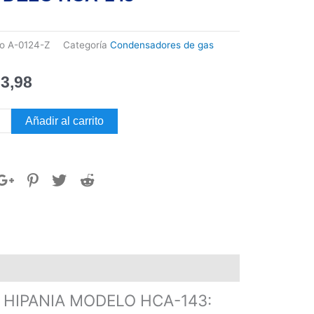
go
A-0124-Z
Categoría
Condensadores de gas
3,98
DENSADOR
Añadir al carrito
CA
NIA
ELO
dad
HIPANIA MODELO HCA-143: