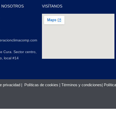
N NOSOTROS
VISÍTANOS
2
2
geracionclimacomp.com
de Cura. Sector centro,
o, local #14
de privacidad
|
Políticas de cookies
|
Términos y condiciones
|
Polític