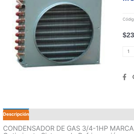
Códi
$
23
CON
DE
GAS
3/4-
1HP
MAR
HIPA
MOD
HCA-
143
Descripción
Valoraciones (0)
canti
CONDENSADOR DE GAS 3/4-1HP MARCA 