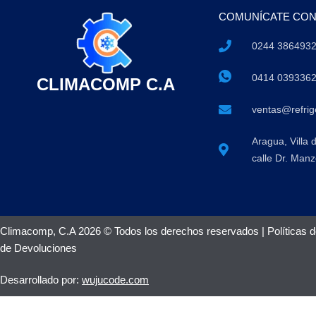
COMUNÍCATE CO
0244 386493
0414 039336
CLIMACOMP C.A
ventas@refri
Aragua, Villa 
calle Dr. Manz
Climacomp, C.A 2026 © Todos los derechos reservados |
Políticas 
de Devoluciones
Desarrollado por:
wujucode.com