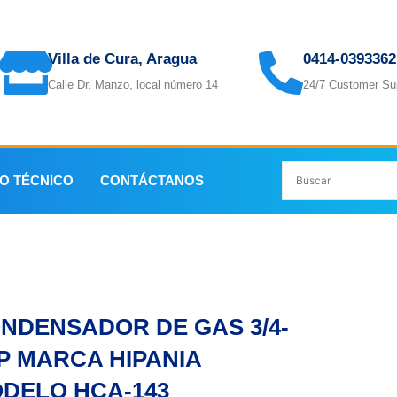
Villa de Cura, Aragua
0414-0393362
Calle Dr. Manzo, local número 14
24/7 Customer Su
IO TÉCNICO
CONTÁCTANOS
3/4-1HP MARCA HIPANIA MODELO HCA-143
NDENSADOR DE GAS 3/4-
P MARCA HIPANIA
DELO HCA-143