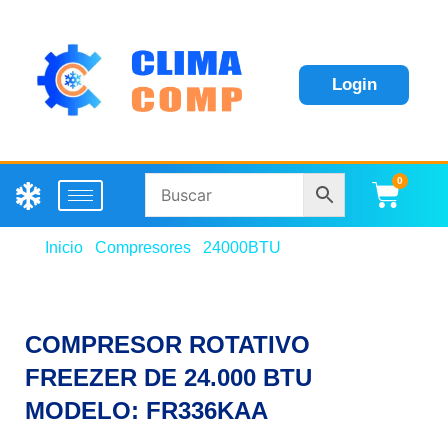
Login
0
Carri
Inicio
/
Compresores
/
24000BTU
/ COMPRESOR
ROTATIVO FREEZER DE 24.000 BTU MODELO:
FR336KAA
COMPRESOR ROTATIVO
FREEZER DE 24.000 BTU
MODELO: FR336KAA