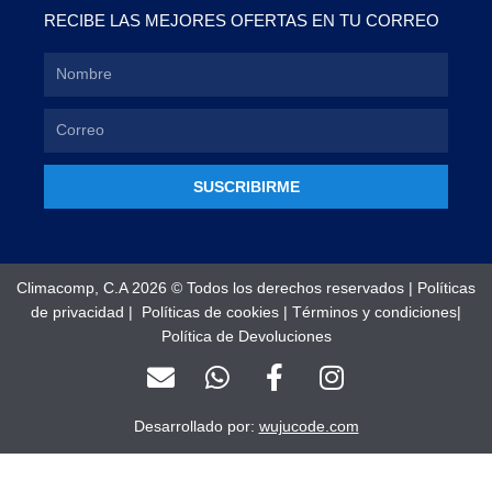
RECIBE LAS MEJORES OFERTAS EN TU CORREO
SUSCRIBIRME
Climacomp, C.A 2026 © Todos los derechos reservados |
Políticas
de privacidad
|
Políticas de cookies
|
Términos y condiciones
|
Política de Devoluciones
E
W
F
I
n
h
a
n
v
a
c
s
Desarrollado por:
wujucode.com
e
t
e
t
l
s
b
a