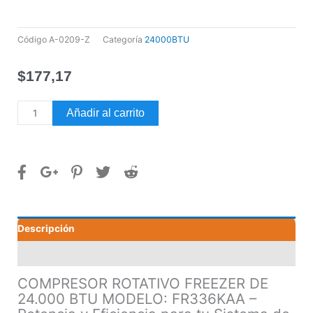
Código
A-0209-Z
Categoría
24000BTU
$
177,17
COMPRESOR
Añadir al carrito
ROTATIVO
FREEZER
DE
24.000
BTU
MODELO:
FR336KAA
Descripción
cantidad
Valoraciones (0)
COMPRESOR ROTATIVO FREEZER DE
24.000 BTU MODELO: FR336KAA –