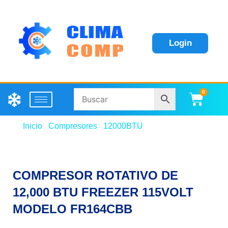
Login
0
Carri
Inicio
/
Compresores
/
12000BTU
/ COMPRESOR
ROTATIVO DE 12,000 BTU FREEZER 115VOLT
MODELO FR164CBB
COMPRESOR ROTATIVO DE
12,000 BTU FREEZER 115VOLT
MODELO FR164CBB