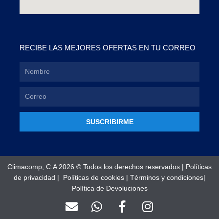
RECIBE LAS MEJORES OFERTAS EN TU CORREO
SUSCRIBIRME
Climacomp, C.A 2026 © Todos los derechos reservados |
Políticas
de privacidad
|
Políticas de cookies
|
Términos y condiciones
|
Política de Devoluciones
E
W
F
I
n
h
a
n