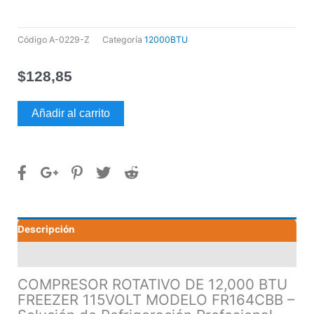
Código
A-0229-Z
Categoría
12000BTU
$
128,85
COMPRESOR
Añadir al carrito
ROTATIVO
DE
12,000
BTU
FREEZER
115VOLT
MODELO
Descripción
FR164CBB
cantidad
Valoraciones (0)
COMPRESOR ROTATIVO DE 12,000 BTU
FREEZER 115VOLT MODELO FR164CBB –