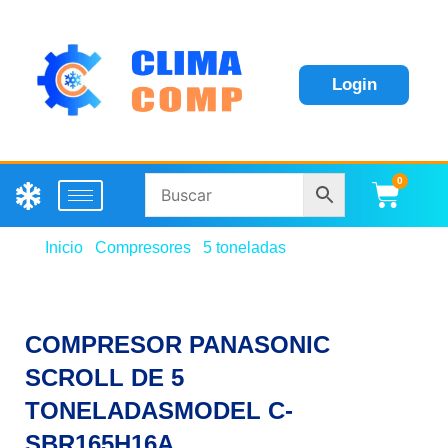
Login
0
Carri
Inicio
/
Compresores
/
5 toneladas
/ COMPRESOR
PANASONIC SCROLL DE 5 TONELADASMODEL C-
SBR165H16A
COMPRESOR PANASONIC
SCROLL DE 5
TONELADASMODEL C-
SBR165H16A