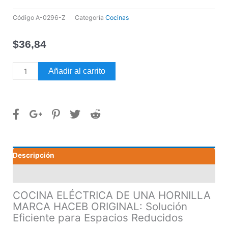
Código
A-0296-Z
Categoría
Cocinas
$
36,84
COCINA
Añadir al carrito
ELÉCTRICA
DE
UNA
HORNILLA
MARCA
HACEB
ORIGINAL
Descripción
cantidad
Valoraciones (0)
COCINA ELÉCTRICA DE UNA HORNILLA
MARCA HACEB ORIGINAL: Solución
Eficiente para Espacios Reducidos