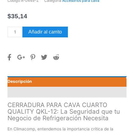
Código
A-0449-Z
Categoría
Accesorios para cava
$
35,14
CERRADURA
Añadir al carrito
PARA
CAVA
CUARTO
QUALITY
QKL-
12
cantidad
Descripción
Valoraciones (0)
CERRADURA PARA CAVA CUARTO
QUALITY QKL-12: La Seguridad que tu
Negocio de Refrigeración Necesita
En Climacomp, entendemos la importancia crítica de la