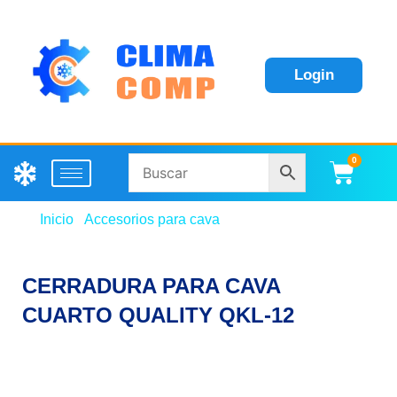
Login
0
Carri
Inicio
/
Accesorios para cava
/ CERRADURA PARA
CAVA CUARTO QUALITY QKL-12
CERRADURA PARA CAVA
CUARTO QUALITY QKL-12