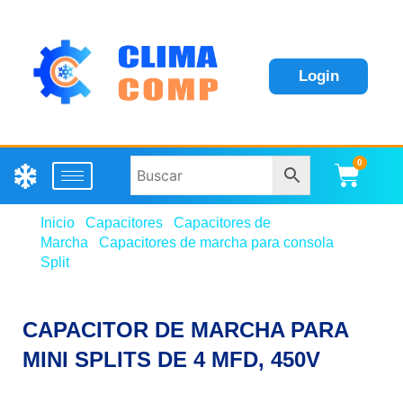
Login
0
Carri
Inicio
/
Capacitores
/
Capacitores de
Marcha
/
Capacitores de marcha para consola
Split
/ CAPACITOR DE MARCHA PARA MINI SPLITS
DE 4 MFD, 450V
CAPACITOR DE MARCHA PARA
MINI SPLITS DE 4 MFD, 450V