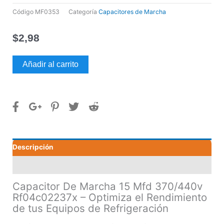
Código
MF0353
Categoría
Capacitores de Marcha
$
2,98
Capacitor
Añadir al carrito
De
Marcha
15
Mfd
370/440v
Rf04c02237x
cantidad
Descripción
Valoraciones (0)
Capacitor De Marcha 15 Mfd 370/440v
Rf04c02237x – Optimiza el Rendimiento
de tus Equipos de Refrigeración