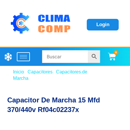
Login
0
Carri
Inicio
/
Capacitores
/
Capacitores de
Marcha
/ Capacitor De Marcha 15 Mfd 370/440v
Rf04c02237x
Capacitor De Marcha 15 Mfd
370/440v Rf04c02237x