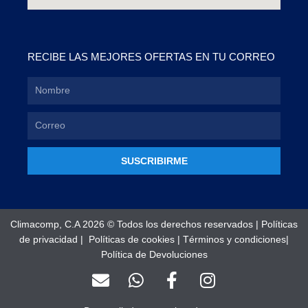
RECIBE LAS MEJORES OFERTAS EN TU CORREO
SUSCRIBIRME
Climacomp, C.A 2026 © Todos los derechos reservados |
Políticas
de privacidad
|
Políticas de cookies
|
Términos y condiciones
|
Política de Devoluciones
E
W
F
I
n
h
a
n
v
a
c
s