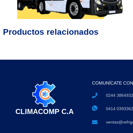
Productos relacionados
COMUNÍCATE CO
0244 386493
0414 039336
CLIMACOMP C.A
ventas@refri