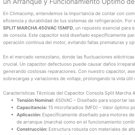
un Arranque y Funcionamiento Óptimo de
En Climacomp, entendemos la importancia de contar con compo
eficiencia y durabilidad de tus sistemas de refrigeración. Por
SPLIT MARCHA 450VAC 15MFD
, un repuesto esencial para e
de consola. Este capacitor está diseñado específicamente par
operación continua del motor, evitando fallas prematuras y o
En el mercado venezolano, donde las fluctuaciones eléctrica
crucial. Un capacitor defectuoso puede causar daños irreparab
generando costosas reparaciones. Con nuestro capacitor, ase
sobrecargas y variaciones de voltaje, prolongando la vida útil
Características Técnicas del Capacitor Consola Split March
Tensión Nominal:
450VAC – Diseñado para soportar las 
Capacitancia:
15 microfaradios (MFD) – Valor óptimo par
Aplicación:
Específicamente diseñado para motores de ai
de arranque (marcha) como en el funcionamiento conti
Construcción:
Estructura robusta con materiales de alta