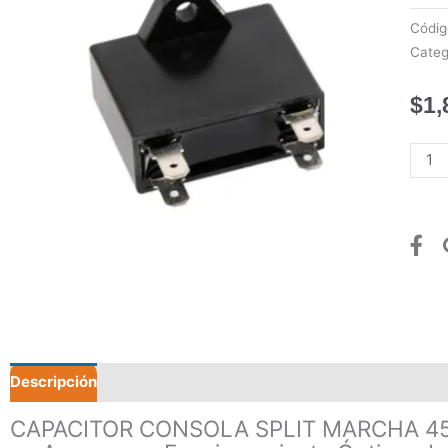
Códi
Categ
$
1,
CAPA
CON
SPLI
MAR
450V
15M
canti
Descripción
Valoraciones (0)
CAPACITOR CONSOLA SPLIT MARCHA 450