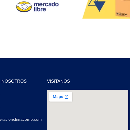
N NOSOTROS
VISÍTANOS
2
2
geracionclimacomp.com