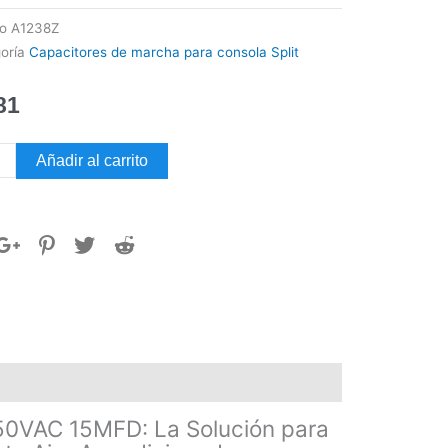
go
A1238Z
oría
Capacitores de marcha para consola Split
81
CITOR
Añadir al carrito
SOLA
T
CHA
AC
FD
dad
VAC 15MFD: La Solución para