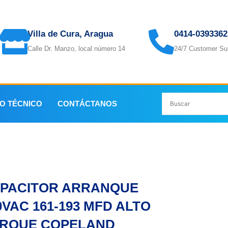
Villa de Cura, Aragua
0414-0393362
Calle Dr. Manzo, local número 14
24/7 Customer Su
IO TÉCNICO
CONTÁCTANOS
OR ARRANQUE 330VAC 161-193 MFD ALTO TORQUE COPE
PACITOR ARRANQUE
0VAC 161-193 MFD ALTO
RQUE COPELAND