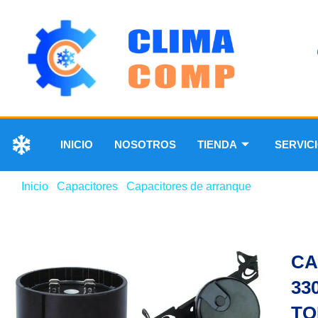
INICIO
NOSOTROS
TIENDA
SERVIC
Inicio
/
Capacitores
/
Capacitores de arranque
/ CAPACIT
CA
33
TO