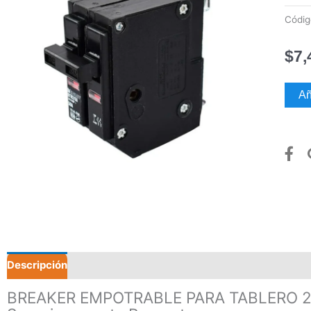
Códi
$
7,
BREA
Añ
EMP
PARA
TABL
2P
–
40A
canti
Descripción
Valoraciones (0)
BREAKER EMPOTRABLE PARA TABLERO 2P –