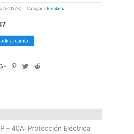
go
A-1037-Z
Categoría
Breakers
47
KER
adir al carrito
OTRABLE
ERO
dad
 40A: Protección Eléctrica