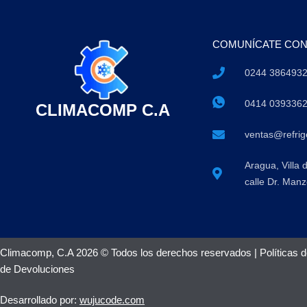
COMUNÍCATE CO
0244 386493
0414 039336
CLIMACOMP C.A
ventas@refri
Aragua, Villa 
calle Dr. Manz
Climacomp, C.A 2026 © Todos los derechos reservados |
Políticas 
de Devoluciones
Desarrollado por:
wujucode.com