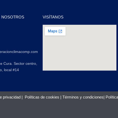
N NOSOTROS
VISÍTANOS
2
2
geracionclimacomp.com
de Cura. Sector centro,
o, local #14
de privacidad
|
Políticas de cookies
|
Términos y condiciones
|
Polític