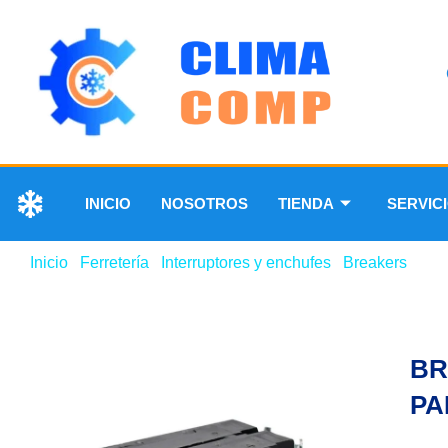
INICIO
NOSOTROS
TIENDA
SERVIC
Inicio
/
Ferretería
/
Interruptores y enchufes
/
Breakers
/ BR
BR
PA