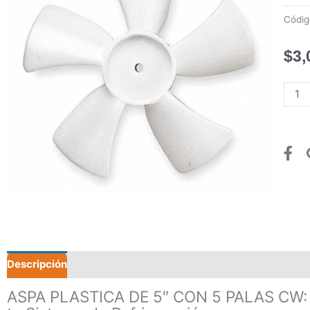
Códi
$
3,
ASPA
PLAS
DE
5"
CON
5
PALA
CW
canti
Descripción
Valoraciones (0)
ASPA PLASTICA DE 5″ CON 5 PALAS CW: Op