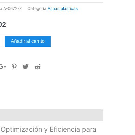
go
A-0672-Z
Categoría
Aspas plásticas
02
Añadir al carrito
TICA
S
dad
timización y Eficiencia para