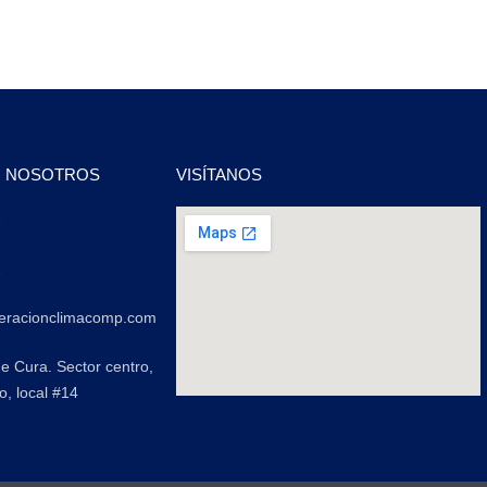
N NOSOTROS
VISÍTANOS
2
2
geracionclimacomp.com
de Cura. Sector centro,
o, local #14