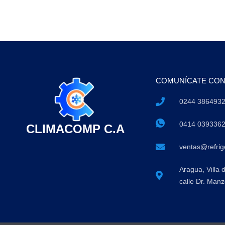
COMUNÍCATE CO
0244 386493
0414 039336
CLIMACOMP C.A
ventas@refri
Aragua, Villa 
calle Dr. Manz