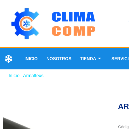
INICIO
NOSOTROS
TIENDA
SERVIC
Inicio
/
Armaflexs
/ ARMAFLEX DE 3/4″
AR
Códi