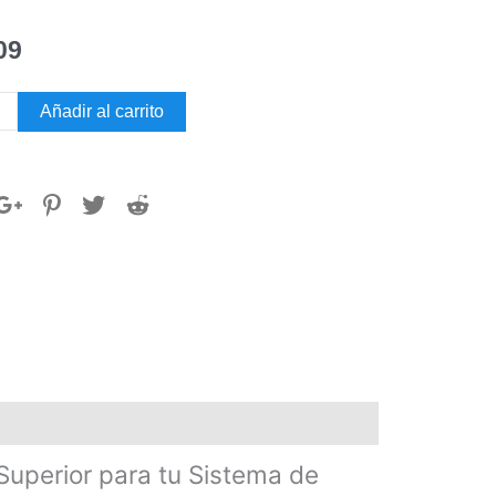
09
AFLEX
Añadir al carrito
dad
uperior para tu Sistema de