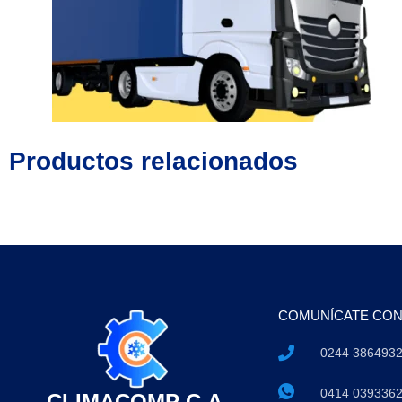
Productos relacionados
COMUNÍCATE CO
0244 386493
0414 039336
CLIMACOMP C.A