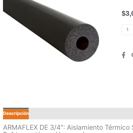
$
3,
ARM
DE
3/4"
canti
Descripción
Valoraciones (0)
ARMAFLEX DE 3/4″: Aislamiento Térmico S