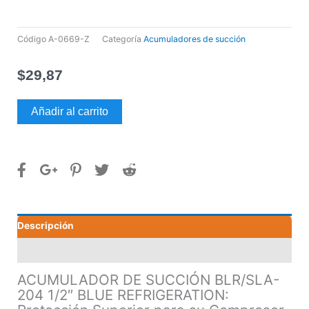
Código
A-0669-Z
Categoría
Acumuladores de succión
$
29,87
ACUMULADOR
Añadir al carrito
DE
SUCCIÓN
BLR/SLA-
204
1/2"
BLUE
REFRIGERATION
Descripción
cantidad
Valoraciones (0)
ACUMULADOR DE SUCCIÓN BLR/SLA-
204 1/2″ BLUE REFRIGERATION: