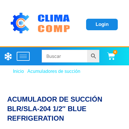
Login
0
Carri
Inicio
/
Acumuladores de succión
/ ACUMULADOR
DE SUCCIÓN BLR/SLA-204 1/2″ BLUE
REFRIGERATION
ACUMULADOR DE SUCCIÓN
BLR/SLA-204 1/2″ BLUE
REFRIGERATION