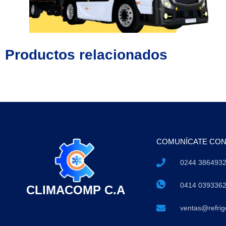
Productos relacionados
COMUNÍCATE CO
0244 386493
0414 039336
CLIMACOMP C.A
ventas@refri