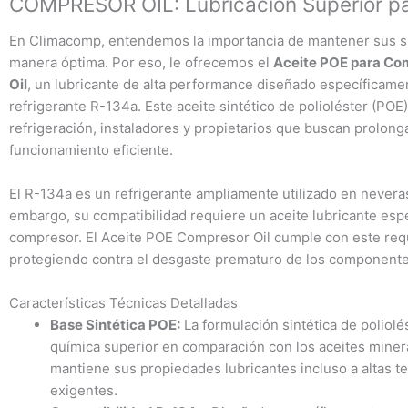
COMPRESOR OIL: Lubricación Superior p
canti
En Climacomp, entendemos la importancia de mantener sus si
manera óptima. Por eso, le ofrecemos el
Aceite POE para Co
Oil
, un lubricante de alta performance diseñado específicam
refrigerante R-134a. Este aceite sintético de polioléster (POE)
refrigeración, instaladores y propietarios que buscan prolonga
funcionamiento eficiente.
El R-134a es un refrigerante ampliamente utilizado en nevera
embargo, su compatibilidad requiere un aceite lubricante espe
compresor. El Aceite POE Compresor Oil cumple con este requi
protegiendo contra el desgaste prematuro de los componente
Características Técnicas Detalladas
Base Sintética POE:
La formulación sintética de poliolé
química superior en comparación con los aceites mineral
mantiene sus propiedades lubricantes incluso a altas 
exigentes.