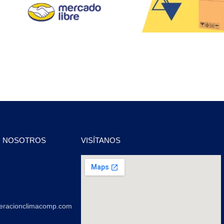
N NOSOTROS
VISÍTANOS
2
2
geracionclimacomp.com