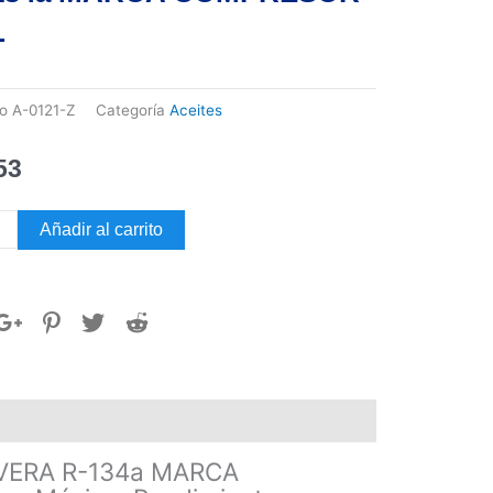
L
go
A-0121-Z
Categoría
Aceites
53
TE
Añadir al carrito
PRESORES
ERA
CA
PRESOR
VERA R-134a MARCA